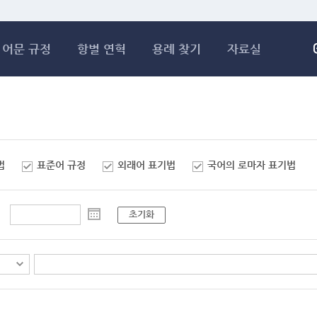
메인콘텐츠 바로가기
어문 규정
항별 연혁
용례 찾기
자료실
법
표준어 규정
외래어 표기법
국어의 로마자 표기법
초기화