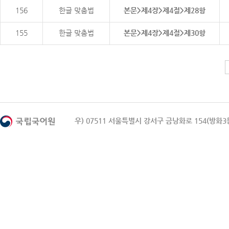
156
한글 맞춤법
본문>제4장>제4절>제28항
155
한글 맞춤법
본문>제4장>제4절>제30항
우) 07511 서울특별시 강서구 금낭화로 154(방화3동