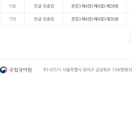
156
한글 맞춤법
본문>제4장>제4절>제28항
155
한글 맞춤법
본문>제4장>제4절>제30항
우) 07511 서울특별시 강서구 금낭화로 154(방화3동