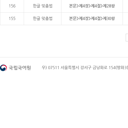
156
한글 맞춤법
본문>제4장>제4절>제28항
155
한글 맞춤법
본문>제4장>제4절>제30항
우) 07511 서울특별시 강서구 금낭화로 154(방화3동