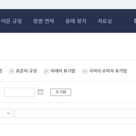
메인콘텐츠 바로가기
어문 규정
항별 연혁
용례 찾기
자료실
법
표준어 규정
외래어 표기법
국어의 로마자 표기법
초기화