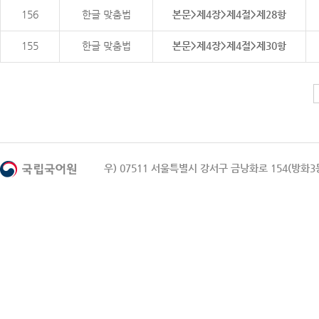
156
한글 맞춤법
본문>제4장>제4절>제28항
155
한글 맞춤법
본문>제4장>제4절>제30항
우) 07511 서울특별시 강서구 금낭화로 154(방화3동