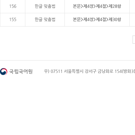
156
한글 맞춤법
본문>제4장>제4절>제28항
155
한글 맞춤법
본문>제4장>제4절>제30항
우) 07511 서울특별시 강서구 금낭화로 154(방화3동