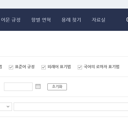
메인콘텐츠 바로가기
어문 규정
항별 연혁
용례 찾기
자료실
법
표준어 규정
외래어 표기법
국어의 로마자 표기법
초기화