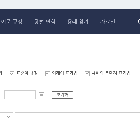
메인콘텐츠 바로가기
어문 규정
항별 연혁
용례 찾기
자료실
법
표준어 규정
외래어 표기법
국어의 로마자 표기법
초기화