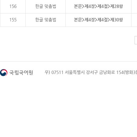
156
한글 맞춤법
본문>제4장>제4절>제28항
155
한글 맞춤법
본문>제4장>제4절>제30항
우) 07511 서울특별시 강서구 금낭화로 154(방화3동