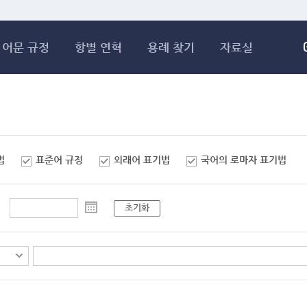
메인콘텐츠 바로가기
어문 규정
항별 연혁
용례 찾기
자료실
법
표준어 규정
외래어 표기법
국어의 로마자 표기법
초기화