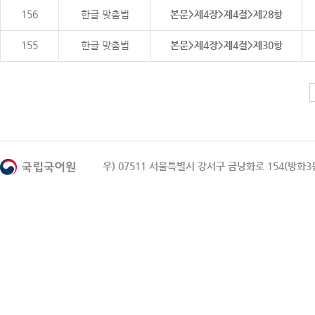
156
한글 맞춤법
본문>제4장>제4절>제28항
155
한글 맞춤법
본문>제4장>제4절>제30항
우) 07511 서울특별시 강서구 금낭화로 154(방화3동