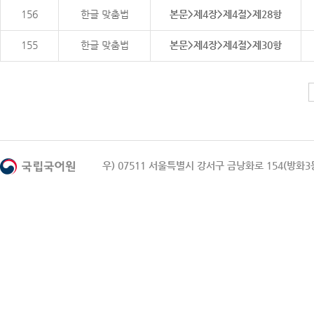
156
한글 맞춤법
본문>제4장>제4절>제28항
155
한글 맞춤법
본문>제4장>제4절>제30항
우) 07511 서울특별시 강서구 금낭화로 154(방화3동