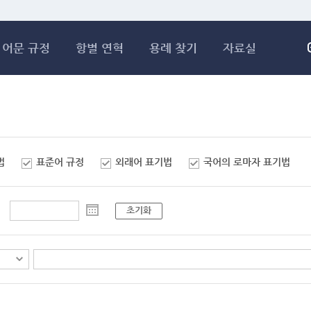
메인콘텐츠 바로가기
어문 규정
항별 연혁
용례 찾기
자료실
법
표준어 규정
외래어 표기법
국어의 로마자 표기법
초기화