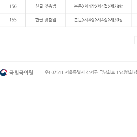
156
한글 맞춤법
본문>제4장>제4절>제28항
155
한글 맞춤법
본문>제4장>제4절>제30항
우) 07511 서울특별시 강서구 금낭화로 154(방화3동