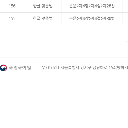
156
한글 맞춤법
본문>제4장>제4절>제28항
155
한글 맞춤법
본문>제4장>제4절>제30항
우) 07511 서울특별시 강서구 금낭화로 154(방화3동