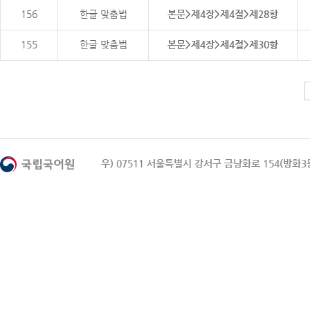
156
한글 맞춤법
본문>제4장>제4절>제28항
155
한글 맞춤법
본문>제4장>제4절>제30항
우) 07511 서울특별시 강서구 금낭화로 154(방화3동