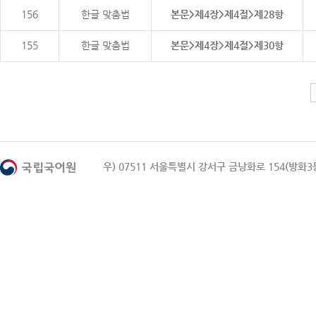
156
한글 맞춤법
본문>제4장>제4절>제28항
155
한글 맞춤법
본문>제4장>제4절>제30항
우) 07511 서울특별시 강서구 금낭화로 154(방화3동