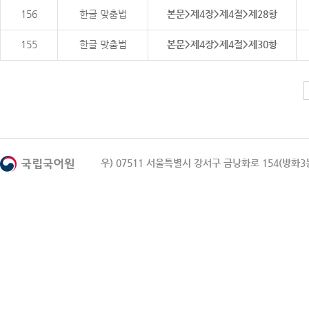
156
한글 맞춤법
본문>제4장>제4절>제28항
155
한글 맞춤법
본문>제4장>제4절>제30항
우) 07511 서울특별시 강서구 금낭화로 154(방화3동