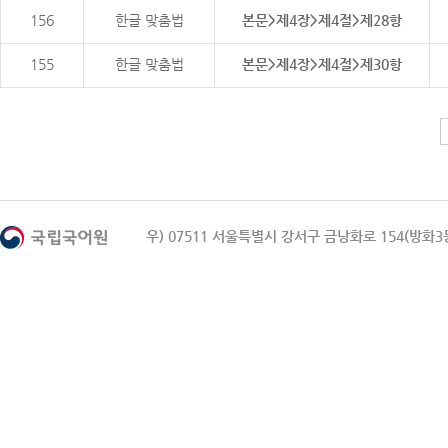
156
한글 맞춤법
본문>제4장>제4절>제28항
155
한글 맞춤법
본문>제4장>제4절>제30항
우) 07511 서울특별시 강서구 금낭화로 154(방화3동