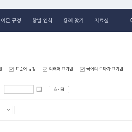
메인콘텐츠 바로가기
어문 규정
항별 연혁
용례 찾기
자료실
법
표준어 규정
외래어 표기법
국어의 로마자 표기법
초기화