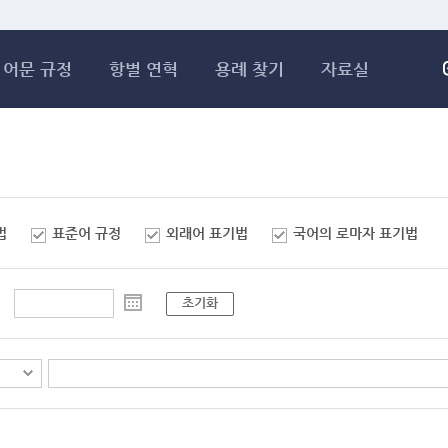
메인콘텐츠 바로가기
어문 규정
항별 연혁
용례 찾기
자료실
법
표준어 규정
외래어 표기법
국어의 로마자 표기법
초기화