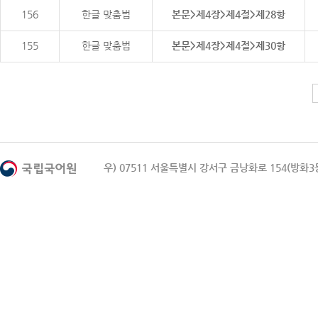
156
한글 맞춤법
본문>제4장>제4절>제28항
155
한글 맞춤법
본문>제4장>제4절>제30항
우) 07511 서울특별시 강서구 금낭화로 154(방화3동