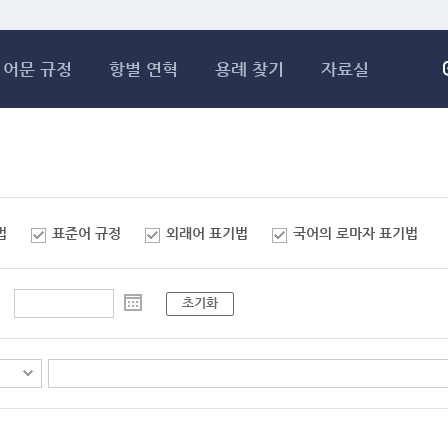
메인콘텐츠 바로가기
어문 규정
항별 연혁
용례 찾기
자료실
법
표준어 규정
외래어 표기법
국어의 로마자 표기법
초기화