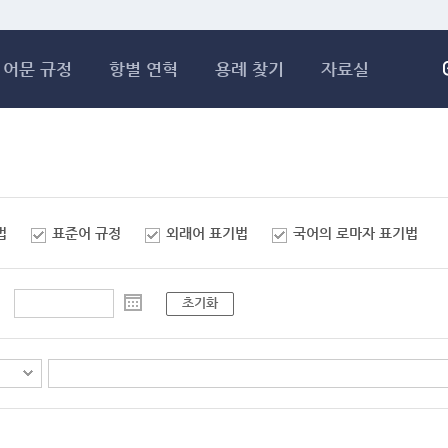
메인콘텐츠 바로가기
어문 규정
항별 연혁
용례 찾기
자료실
법
표준어 규정
외래어 표기법
국어의 로마자 표기법
초기화