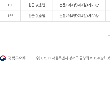
156
한글 맞춤법
본문>제4장>제4절>제28항
155
한글 맞춤법
본문>제4장>제4절>제30항
우) 07511 서울특별시 강서구 금낭화로 154(방화3동