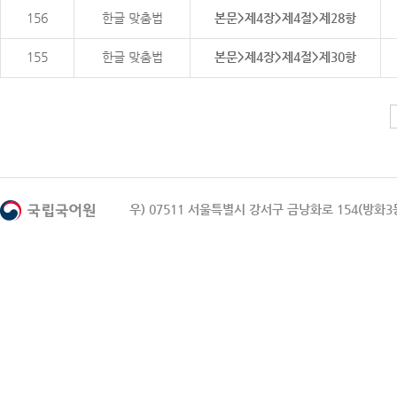
156
한글 맞춤법
본문>제4장>제4절>제28항
155
한글 맞춤법
본문>제4장>제4절>제30항
우) 07511 서울특별시 강서구 금낭화로 154(방화3동