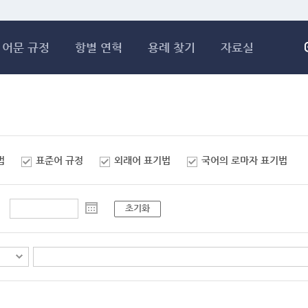
메인콘텐츠 바로가기
어문 규정
항별 연혁
용례 찾기
자료실
법
표준어 규정
외래어 표기법
국어의 로마자 표기법
초기화