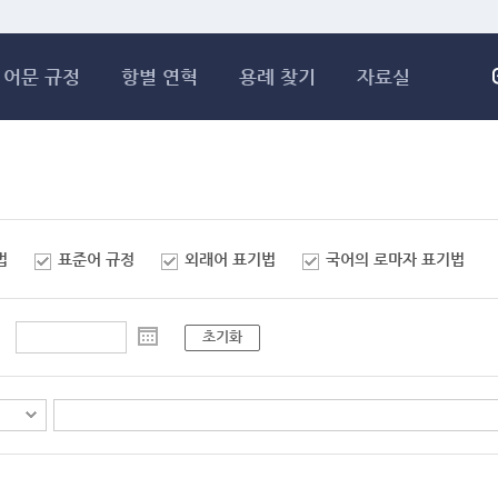
메인콘텐츠 바로가기
어문 규정
항별 연혁
용례 찾기
자료실
법
표준어 규정
외래어 표기법
국어의 로마자 표기법
초기화