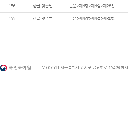
156
한글 맞춤법
본문>제4장>제4절>제28항
155
한글 맞춤법
본문>제4장>제4절>제30항
우) 07511 서울특별시 강서구 금낭화로 154(방화3동