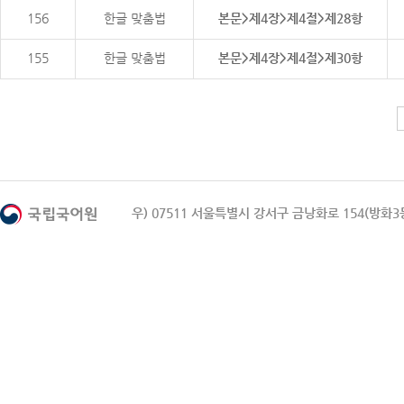
156
한글 맞춤법
본문>제4장>제4절>제28항
155
한글 맞춤법
본문>제4장>제4절>제30항
우) 07511 서울특별시 강서구 금낭화로 154(방화3동