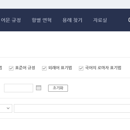
메인콘텐츠 바로가기
어문 규정
항별 연혁
용례 찾기
자료실
법
표준어 규정
외래어 표기법
국어의 로마자 표기법
초기화