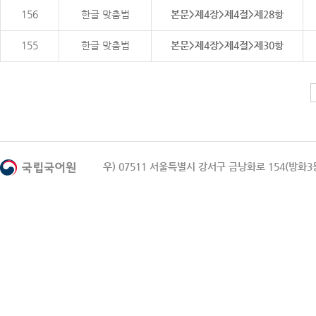
156
한글 맞춤법
본문>제4장>제4절>제28항
155
한글 맞춤법
본문>제4장>제4절>제30항
우) 07511 서울특별시 강서구 금낭화로 154(방화3동