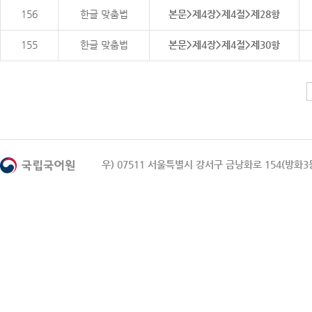
156
한글 맞춤법
본문>제4장>제4절>제28항
155
한글 맞춤법
본문>제4장>제4절>제30항
우) 07511 서울특별시 강서구 금낭화로 154(방화3동