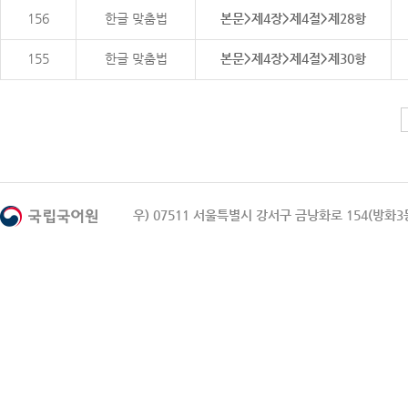
156
한글 맞춤법
본문>제4장>제4절>제28항
155
한글 맞춤법
본문>제4장>제4절>제30항
우) 07511 서울특별시 강서구 금낭화로 154(방화3동