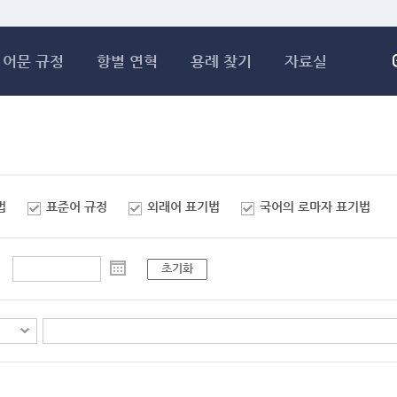
메인콘텐츠 바로가기
어문 규정
항별 연혁
용례 찾기
자료실
법
표준어 규정
외래어 표기법
국어의 로마자 표기법
초기화