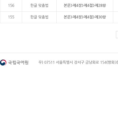
156
한글 맞춤법
본문>제4장>제4절>제28항
155
한글 맞춤법
본문>제4장>제4절>제30항
우) 07511 서울특별시 강서구 금낭화로 154(방화3동