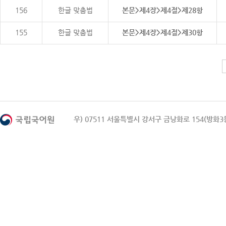
156
한글 맞춤법
본문>제4장>제4절>제28항
155
한글 맞춤법
본문>제4장>제4절>제30항
우) 07511 서울특별시 강서구 금낭화로 154(방화3동