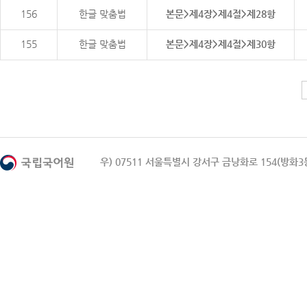
156
한글 맞춤법
본문>제4장>제4절>제28항
155
한글 맞춤법
본문>제4장>제4절>제30항
우) 07511 서울특별시 강서구 금낭화로 154(방화3동