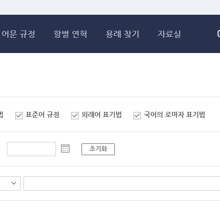
메인콘텐츠 바로가기
어문 규정
항별 연혁
용례 찾기
자료실
법
표준어 규정
외래어 표기법
국어의 로마자 표기법
초기화