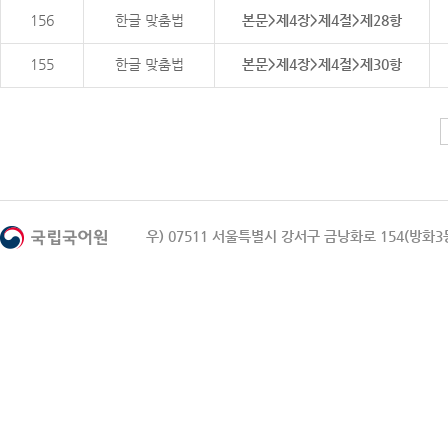
156
한글 맞춤법
본문>제4장>제4절>제28항
155
한글 맞춤법
본문>제4장>제4절>제30항
우) 07511 서울특별시 강서구 금낭화로 154(방화3동