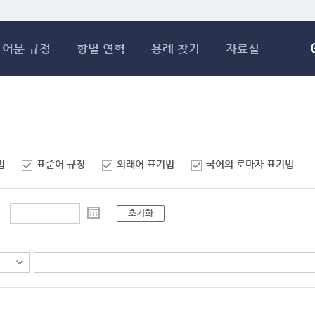
메인콘텐츠 바로가기
어문 규정
항별 연혁
용례 찾기
자료실
법
표준어 규정
외래어 표기법
국어의 로마자 표기법
초기화