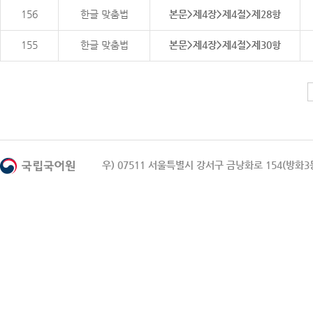
156
한글 맞춤법
본문>제4장>제4절>제28항
155
한글 맞춤법
본문>제4장>제4절>제30항
우) 07511 서울특별시 강서구 금낭화로 154(방화3동