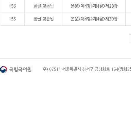
156
한글 맞춤법
본문>제4장>제4절>제28항
155
한글 맞춤법
본문>제4장>제4절>제30항
우) 07511 서울특별시 강서구 금낭화로 154(방화3동