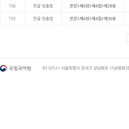
156
한글 맞춤법
본문>제4장>제4절>제28항
155
한글 맞춤법
본문>제4장>제4절>제30항
우) 07511 서울특별시 강서구 금낭화로 154(방화3동