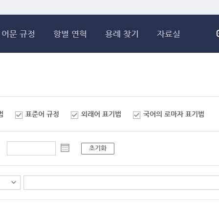
메인콘텐츠 바로가기
어문 규정
항별 연혁
용례 찾기
자료실
법
표준어 규정
외래어 표기법
국어의 로마자 표기법
초기화