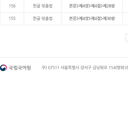
156
한글 맞춤법
본문>제4장>제4절>제28항
155
한글 맞춤법
본문>제4장>제4절>제30항
우) 07511 서울특별시 강서구 금낭화로 154(방화3동