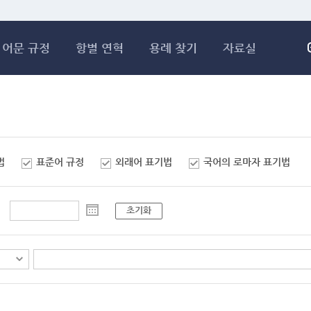
메인콘텐츠 바로가기
어문 규정
항별 연혁
용례 찾기
자료실
법
표준어 규정
외래어 표기법
국어의 로마자 표기법
초기화