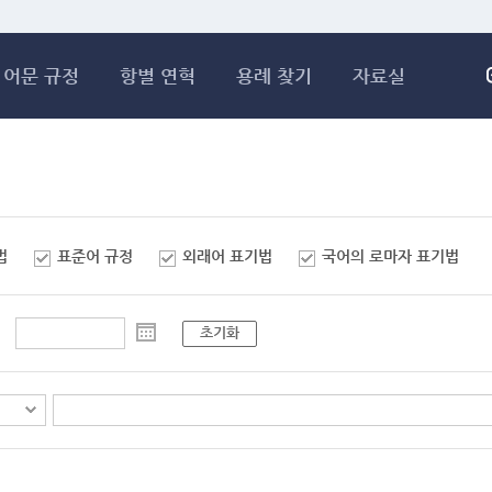
메인콘텐츠 바로가기
어문 규정
항별 연혁
용례 찾기
자료실
법
표준어 규정
외래어 표기법
국어의 로마자 표기법
초기화