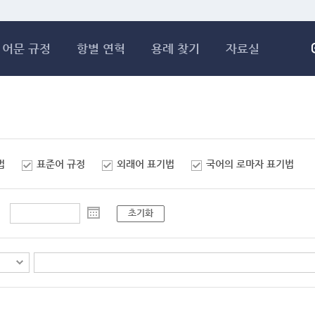
메인콘텐츠 바로가기
어문 규정
항별 연혁
용례 찾기
자료실
법
표준어 규정
외래어 표기법
국어의 로마자 표기법
초기화